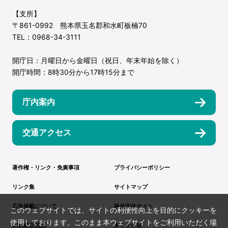
【支所】
〒861-0992 熊本県玉名郡和水町板楠70
TEL：0968-34-3111
開庁日：月曜日から金曜日（祝日、年末年始を除く）
開庁時間：8時30分から17時15分まで
庁内案内
交通アクセス
著作権・リンク・免責事項
プライバシーポリシー
リンク集
サイトマップ
広告掲載について
移住定住サイト
このウェブサイトでは、サイトの利便性向上を目的にクッキーを
使用しております。このまま本ウェブサイトをご利用いただく場
和水町立病院
きくすい荘