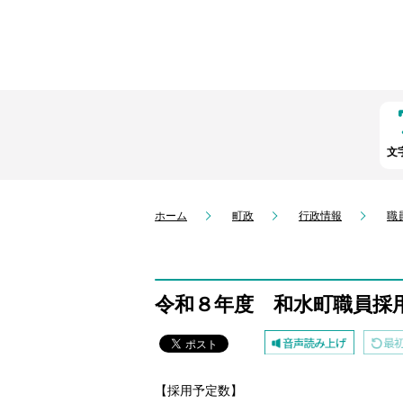
文
ホーム
町政
行政情報
職
令和８年度 和水町職員採
【採用予定数】