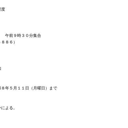
・・・２名程度
 午前９時３０分集合
８８６）
知
８年５月１１日（月曜日）まで
による。