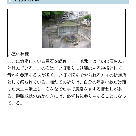
いぼの神様
ここに鎮座している巨石を総称して、地元では『いぼ石さん』
と呼んでいる。この石は、いぼ取りに効能のある神様として、
昔から参詣する人が多く、いぼで悩んでおられる方々の祈願所
として祭られている。願たての祈りは、自分の年齢の数だけ煎
った大豆を献上し、石をなでた手で患部をさする習わしがあ
る。御願成就のあかつきには、必ずお礼参りをすることになっ
ている。