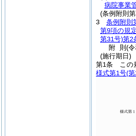
病院事業管
(条例附則
3
条例附則
第9項の規
第31号)
第2
附
則
(
(施行期日)
第1条
この
様式第1号
(