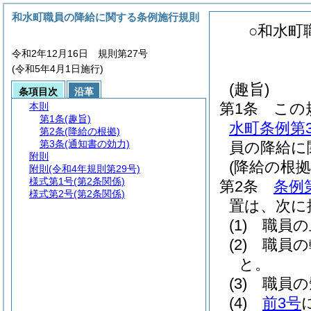
和水町職員の降給に関する条例施行規則
○和水町
令和2年12月16日 規則第27号
(令和5年4月1日施行)
(趣旨)
条項目次
沿革
第1条
この
本則
第1条
(趣旨)
水町条例第
第2条
(降給の根拠)
第3条
(通知書の効力)
員の降給に
附則
(降給の根拠
附則
(令和4年規則第29号)
様式第1号
(第2条関係)
第2条
条例
様式第2号
(第2条関係)
置は、次に
(1)
職員の
(2)
職員の
と。
(3)
職員の
(4)
前3号