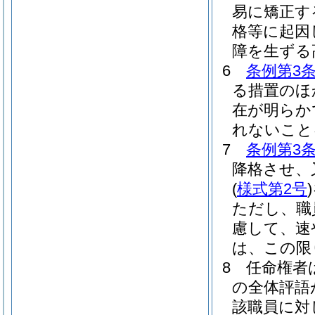
易に矯正す
格等に起因
障を生ずる
6
条例第3
る措置のほ
在が明らか
れないこと
7
条例第3
降格させ、
(
様式第2号
)
ただし、職
慮して、速
は、この限
8
任命権者
の全体評語
該職員に対