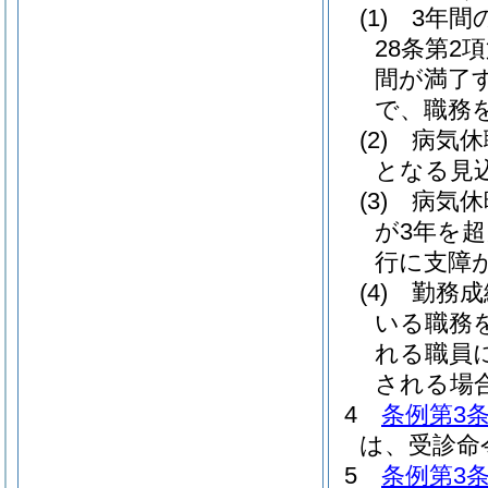
(1)
3年間
28条第2
間が満了
で、職務
(2)
病気休
となる見
(3)
病気休
が3年を
行に支障
(4)
勤務成
いる職務
れる職員
される場
4
条例第3
は、受診命
5
条例第3