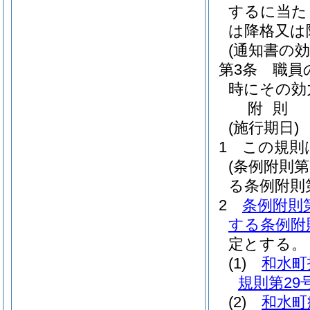
するに当た
は降格又は
(通知書の効
第3条
職員
時にその効
附
則
(施行期日)
1
この規則
(条例附則
る条例附則
2
条例附則
する条例附
定とする。
(1)
和水町
規則第29号
(2)
和水町