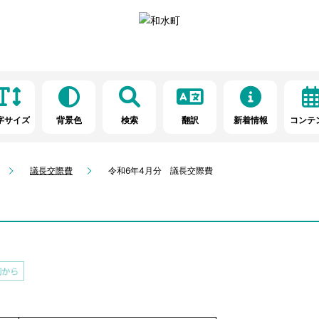
字サイズ
背景色
検索
翻訳
新着情報
コンテ
議長交際費
令和6年4月分 議長交際費