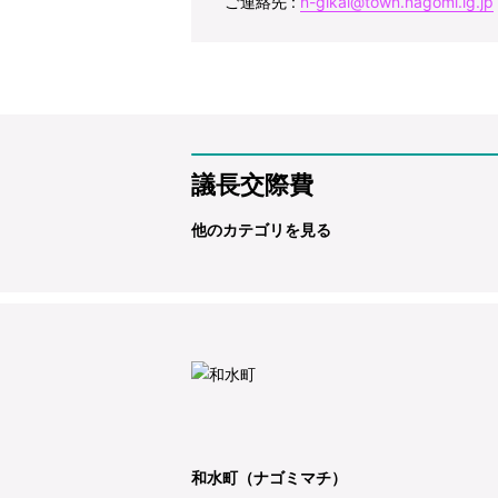
ご連絡先 :
n-gikai@town.nagomi.lg.jp
議長交際費
他のカテゴリを見る
和水町（ナゴミマチ）