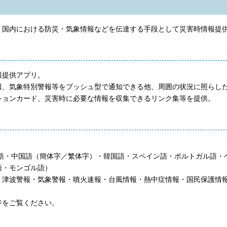
内における防災・気象情報などを伝達する手段として災害時情報提供アプリ「
報提供アプリ。
報、気象特別警報等をプッシュ型で通知できる他、周囲の状況に照らし
ションカード、災害時に必要な情報を収集できるリンク集等を提供。
英語・中国語（簡体字／繁体字）・韓国語・スペイン語・ポルトガル語
語・モンゴル語）
・津波警報・気象警報・噴火速報・台風情報・熱中症情報・国民保護情
ジをご覧ください。