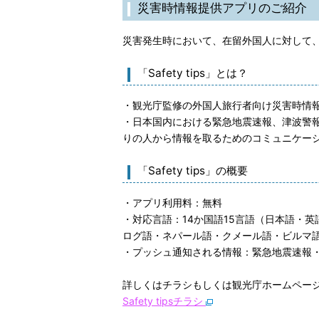
災害時情報提供アプリのご紹介
災害発生時において、在留外国人に対して、国
「Safety tips」とは？
・観光庁監修の外国人旅行者向け災害時情
・日本国内における緊急地震速報、津波警
りの人から情報を取るためのコミュニケー
「Safety tips」の概要
・アプリ利用料：無料
・対応言語：14か国語15言語（日本語・
ログ語・ネパール語・クメール語・ビルマ
・プッシュ通知される情報：緊急地震速報
詳しくはチラシもしくは観光庁ホームペー
Safety tipsチラシ