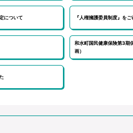
定について
『人権擁護委員制度』をご
和水町国民健康保険第3期
画）
た