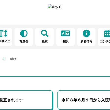
字サイズ
背景色
検索
翻訳
新着情報
コンテ
町政
見直されます
令和８年６月１日から入院