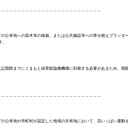
＿＿＿＿＿＿＿＿＿＿＿＿＿＿＿＿＿＿＿＿＿＿＿＿＿＿
どの公有地への苗木等の植栽、または公共施設等への寄せ植えプランタ
す。
上記期限までにくまもと緑景観協働機構に到着する必要があるため、期
＿＿＿＿＿＿＿＿＿＿＿＿＿＿＿＿＿＿＿＿＿＿＿＿＿＿
どの公有地や市町村が認定した地域の共有地において、花いっぱい運動