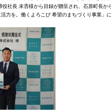
締役社長 末𠮷様から目録が贈呈され、石原町長か
活力を。働くよろこび 希望のまちづくり事業」