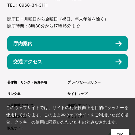
TEL：0968-34-3111
開庁日：月曜日から金曜日（祝日、年末年始を除く）
開庁時間：8時30分から17時15分まで
庁内案内
交通アクセス
著作権・リンク・免責事項
プライバシーポリシー
リンク集
サイトマップ
広告掲載について
移住定住サイト
このウェブサイトでは、サイトの利便性向上を目的にクッキーを
使用しております。このまま本ウェブサイトをご利用いただく場
和水町立病院
きくすい荘
合、クッキーの使用に同意いただいたものとみなされます。
観光サイト
OK