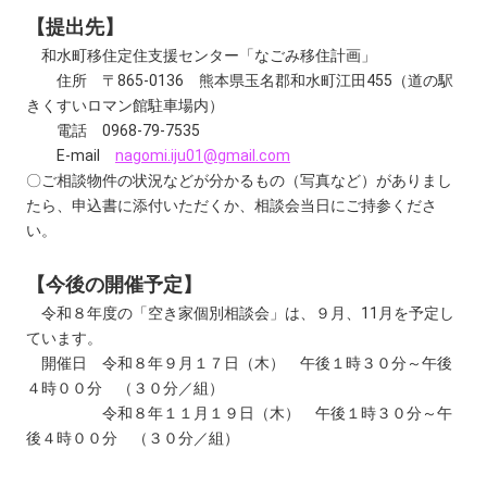
【提出先】
和水町移住定住支援センター「なごみ移住計画」
住所 〒865-0136 熊本県玉名郡和水町江田455（道の駅
きくすいロマン館駐車場内）
電話 0968-79-7535
E-mail
nagomi.iju01@gmail.com
〇ご相談物件の状況などが分かるもの（写真など）がありまし
たら、申込書に添付いただくか、相談会当日にご持参くださ
い。
【今後の開催予定】
令和８年度の「空き家個別相談会」は、９月、11月を予定し
ています。
開催日 令和８年９月１７日（木） 午後１時３０分～午後
４時００分 （３０分／組）
令和８年１１月１９日（木） 午後１時３０分～午
後４時００分 （３０分／組）