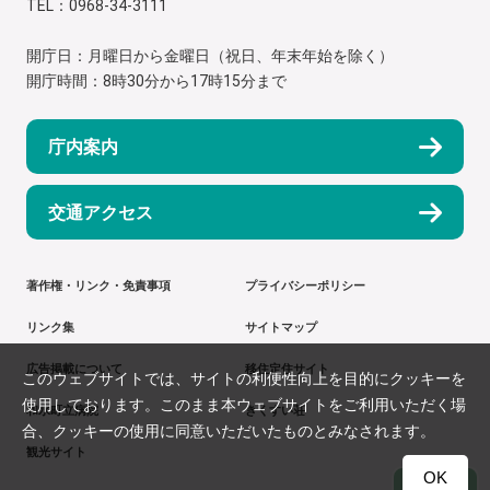
TEL：0968-34-3111
開庁日：月曜日から金曜日（祝日、年末年始を除く）
開庁時間：8時30分から17時15分まで
庁内案内
交通アクセス
著作権・リンク・免責事項
プライバシーポリシー
リンク集
サイトマップ
広告掲載について
移住定住サイト
このウェブサイトでは、サイトの利便性向上を目的にクッキーを
使用しております。このまま本ウェブサイトをご利用いただく場
和水町立病院
きくすい荘
合、クッキーの使用に同意いただいたものとみなされます。
観光サイト
OK
TOP