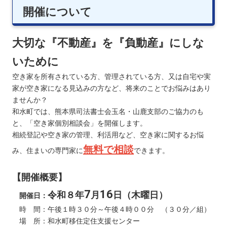
開催について
大切な『不動産』を『負動産』にしな
いために
空き家を所有されている方、管理されている方、又は自宅や実
家が空き家になる見込みの方など、将来のことでお悩みはあり
ませんか？
和水町では、熊本県司法書士会玉名・山鹿支部のご協力のも
と、「空き家個別相談会」を開催します。
相続登記や空き家の管理、利活用など、空き家に関するお悩
無料で相談
み、住まいの専門家に
できます。
【開催概要】
7
16
令和８年
月
日（木曜日）
開催日：
時 間：午後１時３０分～午後４時００分 （３０分／組）
場 所：和水町移住定住支援センター