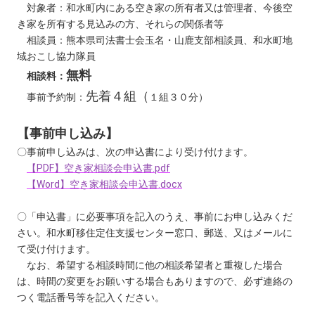
対象者：和水町内にある空き家の所有者又は管理者、今後空
き家を所有する見込みの方、それらの関係者等
相談員：熊本県司法書士会玉名・山鹿支部相談員、和水町地
域おこし協力隊員
無料
相談料：
先着４組（
事前予約制：
１組３０分）
【事前申し込み】
〇事前申し込みは、次の申込書により受け付けます。
【PDF】空き家相談会申込書.pdf
【Word】空き家相談会申込書.docx
〇「申込書」に必要事項を記入のうえ、事前にお申し込みくだ
さい。和水町移住定住支援センター窓口、郵送、又はメールに
て受け付けます。
なお、希望する相談時間に他の相談希望者と重複した場合
は、時間の変更をお願いする場合もありますので、必ず連絡の
つく電話番号等を記入ください。