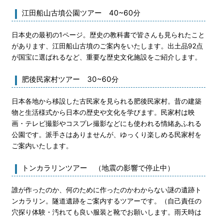
江田船山古墳公園ツアー 40~60分
日本史の最初の1ページ。歴史の教科書で皆さんも見られたこと
があります、江田船山古墳のご案内をいたします。出土品92点
が国宝に選ばれるなど、重要な歴史文化施設をご紹介します。
肥後民家村ツアー 30~60分
日本各地から移設した古民家を見られる肥後民家村。昔の建築
物と生活様式から日本の歴史や文化を学びます。民家村は映
画・テレビ撮影やコスプレ撮影などにも使われる情緒あふれる
公園です。派手さはありませんが、ゆっくり楽しめる民家村を
ご案内いたします。
トンカラリンツアー （地震の影響で停止中）
誰が作ったのか、何のために作ったのかわからない謎の遺跡ト
ンカラリン。隧道遺跡をご案内するツアーです。（自己責任の
穴探り体験・汚れても良い服装と靴でお願いします。雨天時は