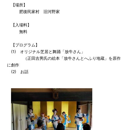
【場所】
肥後民家村 旧河野家
【入場料】
無料
【プログラム】
(1) オリジナル芝居と舞踊「放牛さん」
（正田吉男氏の絵本「放牛さんとへふり地蔵」を原作
に創作
(2) お話