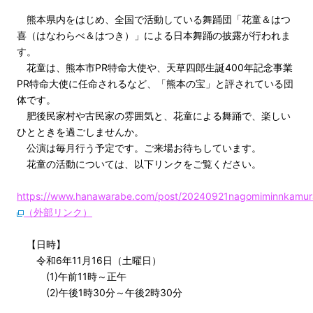
熊本県内をはじめ、全国で活動している舞踊団「花童＆はつ
喜（はなわらべ＆はつき）」による日本舞踊の披露が行われま
す。
花童は、熊本市PR特命大使や、天草四郎生誕400年記念事業
PR特命大使に任命されるなど、「熊本の宝」と評されている団
体です。
肥後民家村や古民家の雰囲気と、花童による舞踊で、楽しい
ひとときを過ごしませんか。
公演は毎月行う予定です。ご来場お待ちしています。
花童の活動については、以下リンクをご覧ください。
https://www.hanawarabe.com/post/20240921nagomiminnkamur
（外部リンク）
【日時】
令和6年11月16日（土曜日）
(1)午前11時～正午
(2)午後1時30分～午後2時30分