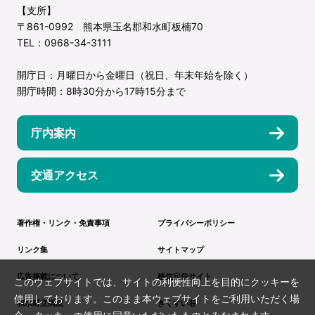
【支所】
〒861-0992 熊本県玉名郡和水町板楠70
TEL：0968-34-3111
開庁日：月曜日から金曜日（祝日、年末年始を除く）
開庁時間：8時30分から17時15分まで
庁内案内
交通アクセス
著作権・リンク・免責事項
プライバシーポリシー
リンク集
サイトマップ
広告掲載について
移住定住サイト
このウェブサイトでは、サイトの利便性向上を目的にクッキーを
使用しております。このまま本ウェブサイトをご利用いただく場
和水町立病院
きくすい荘