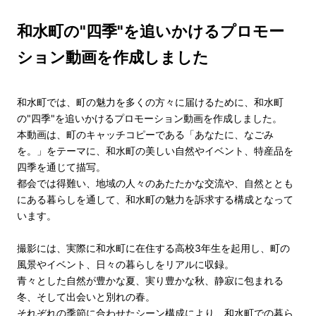
和水町の"四季"を追いかけるプロモー
ション動画を作成しました
和水町では、町の魅力を多くの方々に届けるために、和水町
の"四季"を追いかけるプロモーション動画を作成しました。
本動画は、町のキャッチコピーである「あなたに、なごみ
を。」
をテーマに、和水町の美しい自然やイベント、
特産品を
四季を通じて描写。
都会では得難い、地域の人々のあたたかな交流や、
自然ととも
にある暮らしを通して、
和水町の魅力を訴求する構成となって
います。
撮影には、実際に和水町に在住する高校3年生を起用し、
町の
風景やイベント、日々の暮らしをリアルに収録。
青々とした自然が豊かな夏、実り豊かな秋、静寂に包まれる
冬、
そして出会いと別れの春。
それぞれの季節に合わせたシーン構成により、
和水町での暮ら