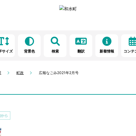
字サイズ
背景色
検索
翻訳
新着情報
コンテ
課
町政
広報なごみ2021年2月号