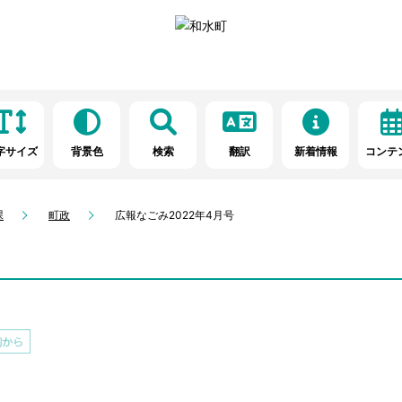
字サイズ
背景色
検索
翻訳
新着情報
コンテ
課
町政
広報なごみ2022年4月号