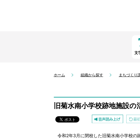
文
ホーム
組織から探す
まちづくり
旧菊水南小学校跡地施設の
令和2年3月に閉校した旧菊水南小学校の