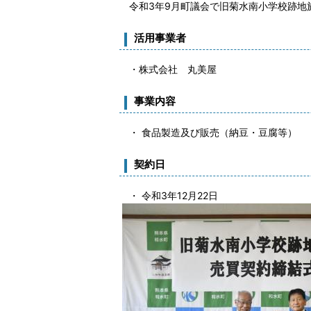
令和3年9月町議会で旧菊水南小学校跡地
活用事業者
・株式会社 丸美屋
事業内容
・ 食品製造及び販売（納豆・豆腐等）
契約日
・ 令和3年12月22日