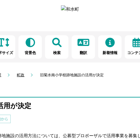
字サイズ
背景色
検索
翻訳
新着情報
コンテ
課
町政
旧菊水南小学校跡地施設の活用が決定
活用が決定
跡地施設の活用方法については、公募型プロポーザルで活用事業を募集