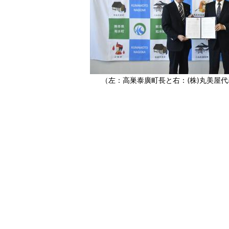
（左：高巣泰廣町長と右：(株)丸美屋代