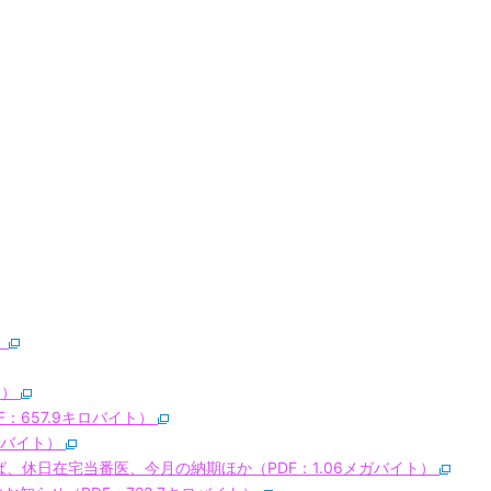
）
ト）
：657.9キロバイト）
キロバイト）
、休日在宅当番医、今月の納期ほか（PDF：1.06メガバイト）