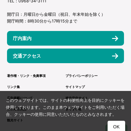
TEL：0968-34-3111
開庁日：月曜日から金曜日（祝日、年末年始を除く）
開庁時間：8時30分から17時15分まで
庁内案内
交通アクセス
著作権・リンク・免責事項
プライバシーポリシー
リンク集
サイトマップ
広告掲載について
移住定住サイト
このウェブサイトでは、サイトの利便性向上を目的にクッキーを
使用しております。このまま本ウェブサイトをご利用いただく場
和水町立病院
きくすい荘
合、クッキーの使用に同意いただいたものとみなされます。
観光サイト
OK
TOP