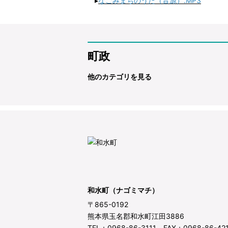
▸
なごみまちのうた（音源）.MP3
町政
他のカテゴリを見る
和水町（ナゴミマチ）
〒865-0192
熊本県玉名郡和水町江田3886
TEL：0968-86-3111 FAX：0968-86-42