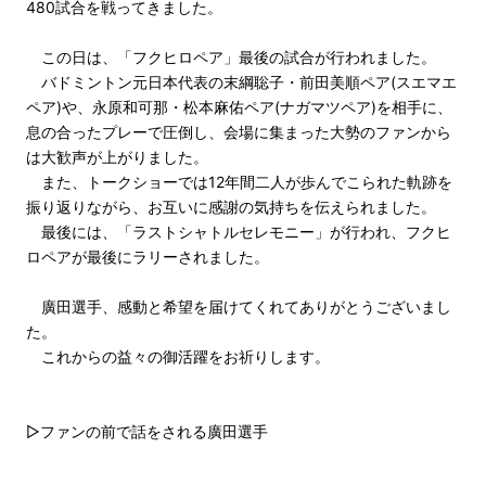
480試合を戦ってきました。
この日は、「フクヒロペア」最後の試合が行われました。
バドミントン元日本代表の末綱聡子・前田美順ペア(スエマエ
ペア)や、永原和可那・松本麻佑ペア(ナガマツペア)を相手に、
息の合ったプレーで圧倒し、会場に集まった大勢のファンから
は大歓声が上がりました。
また、トークショーでは12年間二人が歩んでこられた軌跡を
振り返りながら、お互いに感謝の気持ちを伝えられました。
最後には、「ラストシャトルセレモニー」が行われ、フクヒ
ロペアが最後にラリーされました。
廣田選手、感動と希望を届けてくれてありがとうございまし
た。
これからの益々の御活躍をお祈りします。
▷ファンの前で話をされる廣田選手