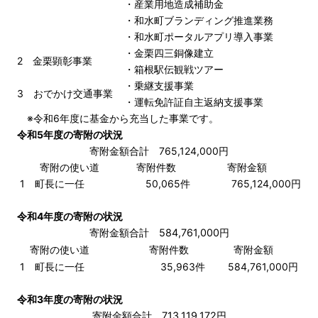
・産業用地造成補助金
・和水町ブランディング推進業務
・和水町ポータルアプリ導入事業
・金栗四三銅像建立
2 金栗顕彰事業
・箱根駅伝観戦ツアー
・乗継支援事業
3 おでかけ交通事業
・運転免許証自主返納支援事業
※令和6年度に基金から充当した事業です。
令和5年度の寄附の状況
寄附金額合計
765,124,000円
寄附の使い道
寄附件数
寄附金額
1 町長に一任
50,065件
765,124,000円
令和4年度の寄附の状況
寄附金額合計
584,761,000円
寄附の使い道
寄附件数
寄附金額
1 町長に一任
35,963件
584,761,000円
令和3年度の寄附の状況
寄附金額合計 713,119,172円