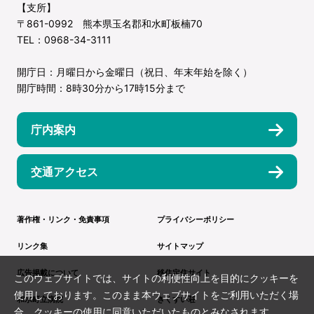
【支所】
〒861-0992 熊本県玉名郡和水町板楠70
TEL：0968-34-3111
開庁日：月曜日から金曜日（祝日、年末年始を除く）
開庁時間：8時30分から17時15分まで
庁内案内
交通アクセス
著作権・リンク・免責事項
プライバシーポリシー
リンク集
サイトマップ
広告掲載について
移住定住サイト
このウェブサイトでは、サイトの利便性向上を目的にクッキーを
使用しております。このまま本ウェブサイトをご利用いただく場
和水町立病院
きくすい荘
合、クッキーの使用に同意いただいたものとみなされます。