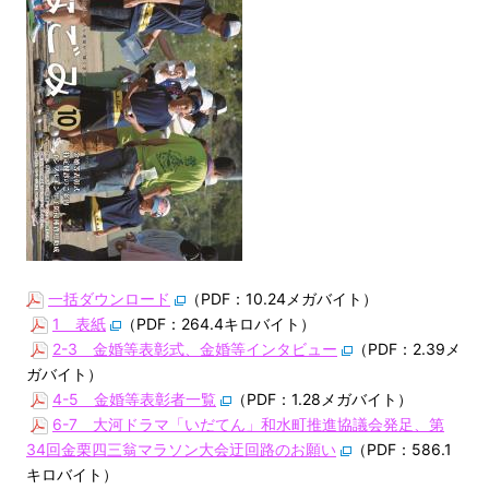
一括ダウンロード
（PDF：10.24メガバイト）
1 表紙
（PDF：264.4キロバイト）
2-3 金婚等表彰式、金婚等インタビュー
（PDF：2.39メ
ガバイト）
4-5 金婚等表彰者一覧
（PDF：1.28メガバイト）
6-7 大河ドラマ「いだてん」和水町推進協議会発足、第
34回金栗四三翁マラソン大会迂回路のお願い
（PDF：586.1
キロバイト）