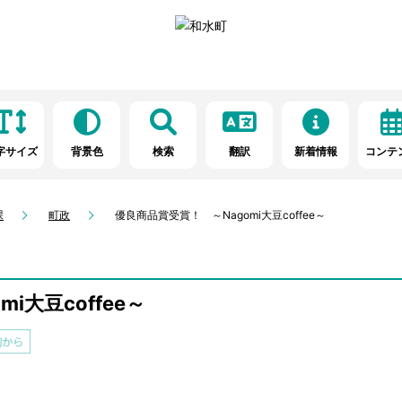
字サイズ
背景色
検索
翻訳
新着情報
コンテ
課
町政
優良商品賞受賞！ ～Nagomi大豆coffee～
i大豆coffee～