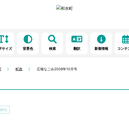
字サイズ
背景色
検索
翻訳
新着情報
コンテ
課
町政
広報なごみ2008年10月号