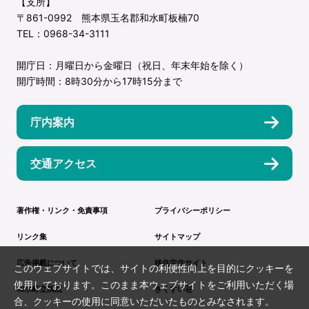
【支所】
〒861-0992 熊本県玉名郡和水町板楠70
TEL：0968-34-3111
開庁日：月曜日から金曜日（祝日、年末年始を除く）
開庁時間：8時30分から17時15分まで
庁内案内
交通アクセス
著作権・リンク・免責事項
プライバシーポリシー
リンク集
サイトマップ
広告掲載について
移住定住サイト
このウェブサイトでは、サイトの利便性向上を目的にクッキーを
使用しております。このまま本ウェブサイトをご利用いただく場
和水町立病院
きくすい荘
合、クッキーの使用に同意いただいたものとみなされます。