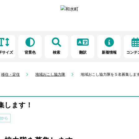
字サイズ
背景色
検索
翻訳
新着情報
コンテ
移住・定住
地域おこし協力隊
地域おこし協力隊を５名募集しま
集します！