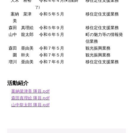
大木 将裕
令和４年４月
移住定住支援業務
(※活動終
了)
案納 菜津
令和５年５月
移住定住支援業務
美
森田 真理絵
令和５年９月
移住定住支援業務
山中 龍太郎
令和６年５月
町の魅力等の情報発
信業務
森田 亜由美
令和７年５月
観光振興業務
圍 幹夫
令和７年５月
観光振興業務
増川 亜由美
令和７年６月
移住定住支援業務
活動紹介
案納菜津美 隊員.pdf
森田真理絵 隊員.pdf
山中龍太郎 隊員.pdf