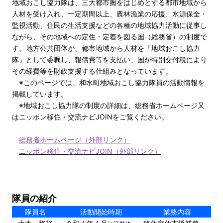
地域おこし協力隊は、三大都市圏をはじめとする都市地域から
人材を受け入れ、一定期間以上、農林漁業の応援、水源保全・
監視活動、住民の生活支援などの各種の地域協力活動に従事し
ながら、その地域への定住・定着を図る国（総務省）の制度で
す。地方公共団体が、都市地域から人材を「地域おこし協力
隊」として委嘱し、報償費等を支払い、国が特別交付税により
その経費等を財政支援する仕組みとなっています。
※このページでは、和水町地域おこし協力隊員の活動情報を
掲載しています。
※地域おこし協力隊の制度の詳細は、総務省ホームページ又
はニッポン移住・交流ナビJOINをご覧ください。
総務省ホームページ（外部リンク）
ニッポン移住・交流ナビJOIN（外部リンク）
隊員の紹介
隊員名
活動開始時期
業務内容