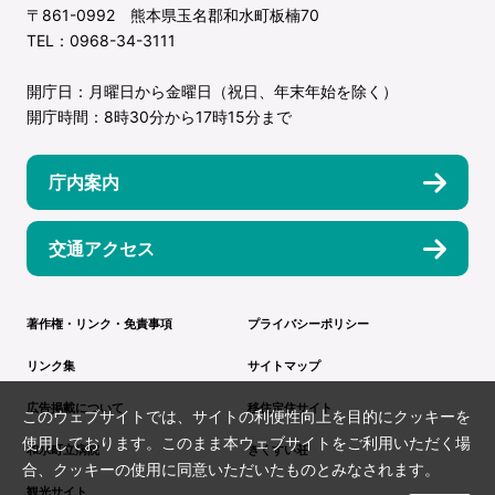
〒861-0992 熊本県玉名郡和水町板楠70
TEL：0968-34-3111
開庁日：月曜日から金曜日（祝日、年末年始を除く）
開庁時間：8時30分から17時15分まで
庁内案内
交通アクセス
著作権・リンク・免責事項
プライバシーポリシー
リンク集
サイトマップ
広告掲載について
移住定住サイト
このウェブサイトでは、サイトの利便性向上を目的にクッキーを
使用しております。このまま本ウェブサイトをご利用いただく場
和水町立病院
きくすい荘
合、クッキーの使用に同意いただいたものとみなされます。
観光サイト