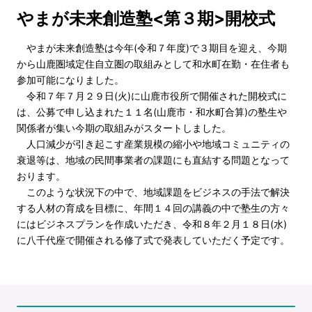
やまが未来創造塾<第３期>開校式
やまが未来創造塾は今年(令和７年度)で３期目を迎え、今期
から山鹿圏域定住自立圏の取組みとして和水町在勤・在住者も
参加可能になりました。
令和７年７月２９日(火)に山鹿市役所で開催された開校式に
は、公募で申し込まれた１１名(山鹿市・和水町合算)の塾生や
関係者が集い今期の取組みがスタートしました。
人口減少が引き起こす産業規模の縮小や地域コミュニティの
衰退等は、地域の民間事業者の課題にも直結する問題となって
おります。
このような状況下の中で、地域課題をビジネスの手法で解決
する人材の育成を目標に、年間１４回の講義の中で塾生の方々
にはビジネスプランを作成いただき、令和８年２月１８日(水)
に八千代座で開催される修了式で発表していただく予定です。