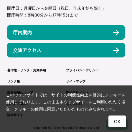
開庁日：月曜日から金曜日（祝日、年末年始を除く）
開庁時間：8時30分から17時15分まで
庁内案内
交通アクセス
著作権・リンク・免責事項
プライバシーポリシー
リンク集
サイトマップ
広告掲載について
移住定住サイト
このウェブサイトでは、サイトの利便性向上を目的にクッキーを
使用しております。このまま本ウェブサイトをご利用いただく場
和水町立病院
きくすい荘
合、クッキーの使用に同意いただいたものとみなされます。
観光サイト
OK
TOP
Copyright (C) Town Nagomi All rights reserved