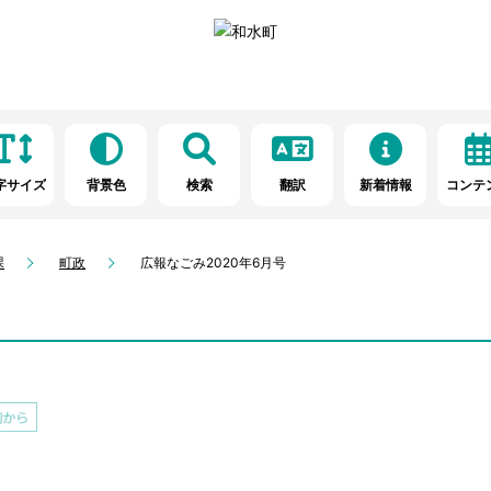
字サイズ
背景色
検索
翻訳
新着情報
コンテ
課
町政
広報なごみ2020年6月号