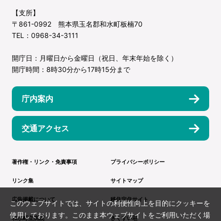
【支所】
〒861-0992 熊本県玉名郡和水町板楠70
TEL：0968-34-3111
開庁日：月曜日から金曜日（祝日、年末年始を除く）
開庁時間：8時30分から17時15分まで
庁内案内
交通アクセス
著作権・リンク・免責事項
プライバシーポリシー
リンク集
サイトマップ
広告掲載について
移住定住サイト
このウェブサイトでは、サイトの利便性向上を目的にクッキーを
使用しております。このまま本ウェブサイトをご利用いただく場
和水町立病院
きくすい荘