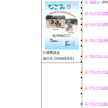
表紙
（PD
P2-P3行
P4-P5行
P6-P7和
行政懇談会
P8-P9ま
発行月 [2008年6月]
P10-P11
P12-P13
P14-P1