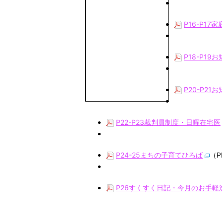
P16-P1
P18-P19
P20-P21
P22-P23裁判員制度・日曜在宅医
P24-25まちの子育てひろば
（P
P26すくすく日記・今月のお手軽