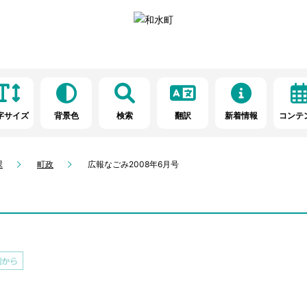
字サイズ
背景色
検索
翻訳
新着情報
コンテ
課
町政
広報なごみ2008年6月号