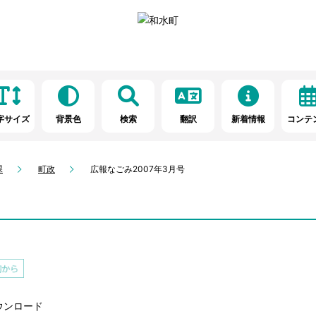
字サイズ
背景色
検索
翻訳
新着情報
コンテ
課
町政
広報なごみ2007年3月号
ウンロード