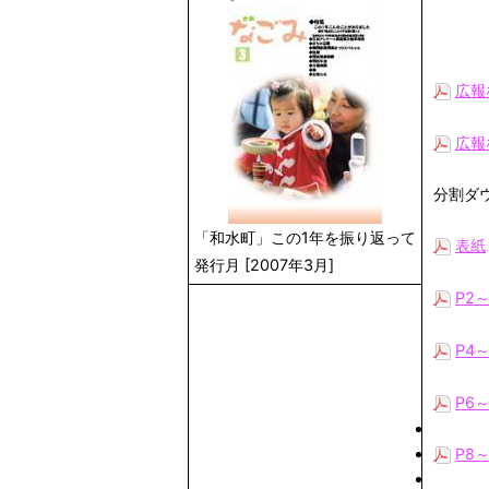
広報
広報
分割ダ
「和水町」この1年を振り返って
表紙
発行月 [2007年3月]
P2
P4
P6
P8