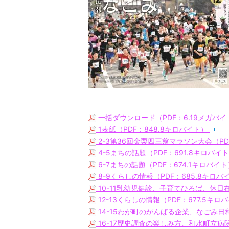
一括ダウンロード（PDF：6.19メガバ
1表紙（PDF：848.8キロバイト）
2-3第36回金栗四三翁マラソン大会（PD
4-5まちの話題（PDF：691.8キロバイ
6-7まちの話題（PDF：674.1キロバイ
8-9くらしの情報（PDF：685.8キロバ
10-11乳幼児健診、子育てひろば、休日在
12-13くらしの情報（PDF：677.5キロ
14-15わが町のがんばる企業、なごみ日和
16-17歴史調査の楽しみ方、和水町立病