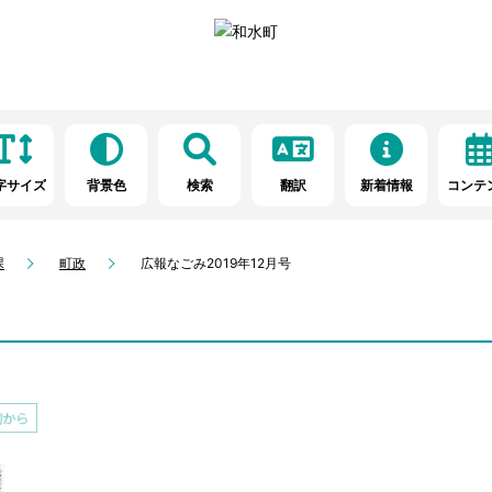
字サイズ
背景色
検索
翻訳
新着情報
コンテ
課
町政
広報なごみ2019年12月号