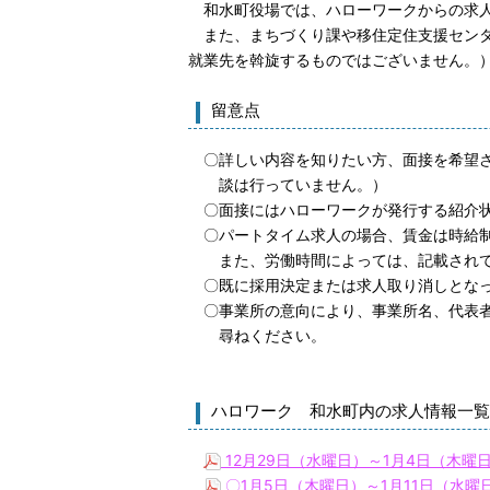
和水町役場では、ハローワークからの求人
また、まちづくり課や移住定住支援センタ
就業先を斡旋するものではございません。
留意点
〇詳しい内容を知りたい方、面接を希望さ
談は行っていません。）
〇面接にはハローワークが発行する紹介
〇パートタイム求人の場合、賃金は時給
また、労働時間によっては、記載されて
〇既に採用決定または求人取り消しとなっ
〇事業所の意向により、事業所名、代表者
尋ねください。
ハロワーク 和水町内の求人情報一覧
12月29日（水曜日）～1月4日（木曜日
〇1月5日（木曜日）～1月11日（水曜日