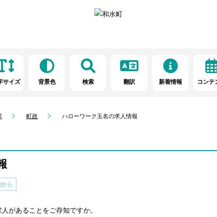
字サイズ
背景色
検索
翻訳
新着情報
コンテ
課
町政
ハローワーク玉名の求人情報
報
人があることをご存知ですか。