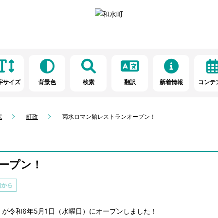
字サイズ
背景色
検索
翻訳
新着情報
コンテ
課
町政
菊水ロマン館レストランオープン！
ープン！
が令和6年5月1日（水曜日）にオープンしました！