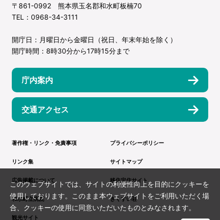
〒861-0992 熊本県玉名郡和水町板楠70
TEL：0968-34-3111
開庁日：月曜日から金曜日（祝日、年末年始を除く）
開庁時間：8時30分から17時15分まで
庁内案内
交通アクセス
著作権・リンク・免責事項
プライバシーポリシー
リンク集
サイトマップ
広告掲載について
移住定住サイト
このウェブサイトでは、サイトの利便性向上を目的にクッキーを
使用しております。このまま本ウェブサイトをご利用いただく場
和水町立病院
きくすい荘
合、クッキーの使用に同意いただいたものとみなされます。
観光サイト