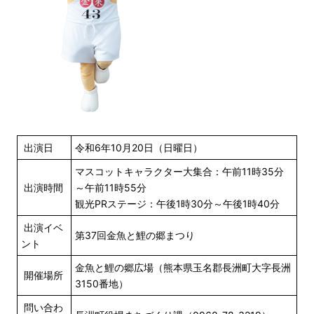
出演日
令和6年10月20日（日曜日）
マスコットキャラクター大集合：午前11時35分
出演時間
～午前11時55分
観光PRステージ：午後1時30分～午後1時40分
出演イベ
第37回金魚と鯉の郷まつり
ント
金魚と鯉の郷広場（熊本県玉名郡長洲町大字長洲
開催場所
3150番地）
問い合わ