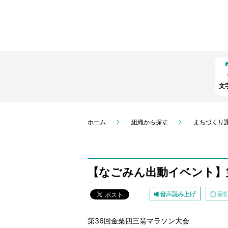
文
ホーム
組織から探す
まちづくり
【なごみん出動イベント】
第36回金栗四三翁マラソン大会