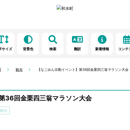
字サイズ
背景色
検索
翻訳
新着情報
コンテ
課
観光
【なごみん出動イベント】第36回金栗四三翁マラソン大会
第36回金栗四三翁マラソン大会