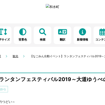
字サイズ
背景色
検索
翻訳
新着情報
コンテ
課
観光
【なごみん出動イベント】ランタンフェスティバル2019
ランタンフェスティバル2019～大道ゆうべ
のつどい～