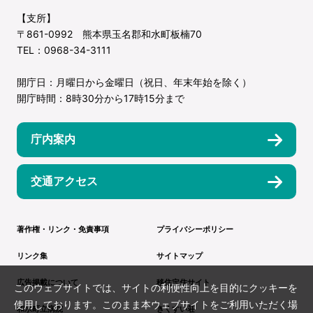
【支所】
〒861-0992 熊本県玉名郡和水町板楠70
TEL：0968-34-3111
開庁日：月曜日から金曜日（祝日、年末年始を除く）
開庁時間：8時30分から17時15分まで
庁内案内
交通アクセス
著作権・リンク・免責事項
プライバシーポリシー
リンク集
サイトマップ
広告掲載について
移住定住サイト
このウェブサイトでは、サイトの利便性向上を目的にクッキーを
使用しております。このまま本ウェブサイトをご利用いただく場
和水町立病院
きくすい荘