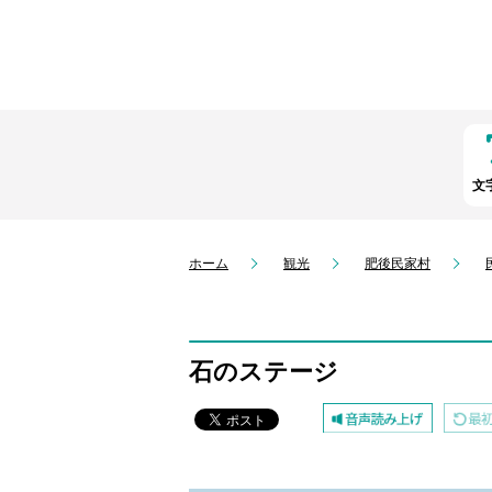
文
ホーム
観光
肥後民家村
石のステージ