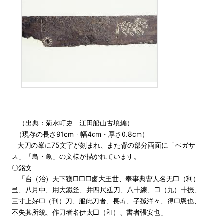
（出典：菊水町史 江田船山古墳編）
（現存の長さ91cm・幅4cm・厚さ0.8cm）
大刀の峯に75文字が刻まれ、また背の部分両面に「ペガサ
ス」「鳥・魚」の文様が描かれています。
〇銘文
「台（治）天下獲□□□鹵大王世、奉事典曹人名无□（利）
弖、八月中、用大鐵釜、并四尺廷刀、八十練、□（九）十振、
三寸上好□（刊）刀、服此刀者、長寿、子孫洋々、得□恩也、
不失其所統、作刀者名伊太□（和）、書者張安也」