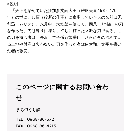
※説明
「天下を治めていた獲加多支鹵大王（雄略天皇456～479
年）の世に、典曹（役所の仕事）に奉事していた人の名前は无
利弖（ムリテ）。八月中、大鉄釜を使って、四尺（1m強）の刀
を作った。刀は練りに練り、打ちに打った立派な刀である。こ
の刀を持つ者は、長寿して子孫も繁栄し、さらにその治めてい
る土地や財産は失わない。刀を作った者は伊太和、文字を書い
た者は張安」
このページに関するお問い合わ
せ
まちづくり課
TEL：0968-86-5721
FAX：0968-86-4215