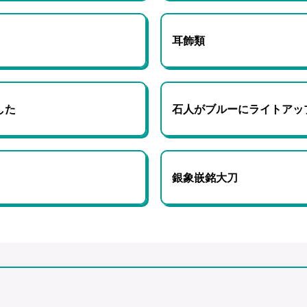
耳飾類
した
石人がブルーにライトアッ
銀象嵌銘大刀