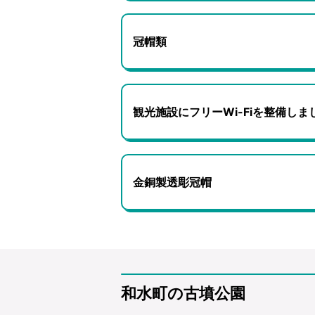
冠帽類
観光施設にフリーWi-Fiを整備しま
金銅製透彫冠帽
和水町の古墳公園