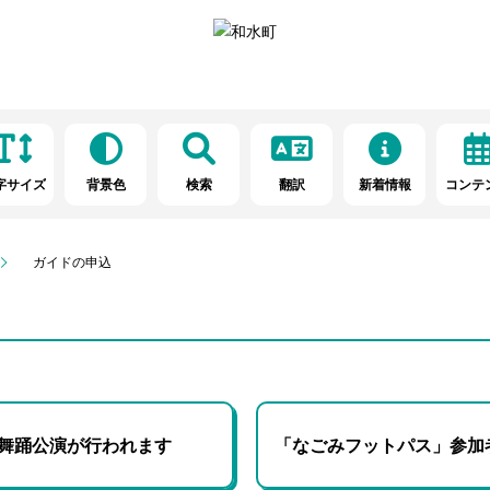
字サイズ
背景色
検索
翻訳
新着情報
コンテ
ガイドの申込
舞踊公演が行われます
「なごみフットパス」参加