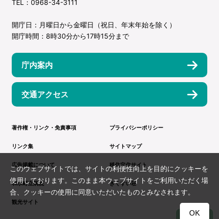
TEL：0968-34-3111
開庁日：月曜日から金曜日（祝日、年末年始を除く）
開庁時間：8時30分から17時15分まで
庁内案内
交通アクセス
著作権・リンク・免責事項
プライバシーポリシー
リンク集
サイトマップ
広告掲載について
移住定住サイト
このウェブサイトでは、サイトの利便性向上を目的にクッキーを
使用しております。このまま本ウェブサイトをご利用いただく場
和水町立病院
きくすい荘
合、クッキーの使用に同意いただいたものとみなされます。
観光サイト
OK
TOP