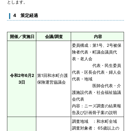
とします。
4 策定経過
開催／実施日
会議/調査
内容
委員構成：第1号、2号被保
険者代表・町議会議員代
表・老人会
代表・民生委員
代表・区長会代表・婦人会
令和2年6月2
第1回和水町介護
代表・地域
3日
保険運営協議会
医師会代表・介
護施設代表・社会福祉協議
会代表
内容：ニーズ調査の結果報
告及び計画骨子案の説明
調査地域 ：和水町全域
調査対象者： 65歳以上の