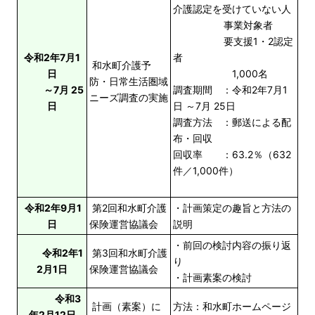
介護認定を受けていない人
事業対象者
要支援1・2認定
令和2年7月1
者
和水町介護予
日
1,000名
防・日常生活圏域
～7月 25
調査期間 ：令和2年7月1
ニーズ調査の実施
日
日 ～7月 25日
調査方法 ：郵送による配
布・回収
回収率 ：63.2％（632
件／1,000件）
令和2年9月1
第2回和水町介護
・計画策定の趣旨と方法の
日
保険運営協議会
説明
・前回の検討内容の振り返
令和2年1
第3回和水町介護
り
2月1日
保険運営協議会
・計画素案の検討
令和3
計画（素案）に
方法：和水町ホームページ
年2月12日