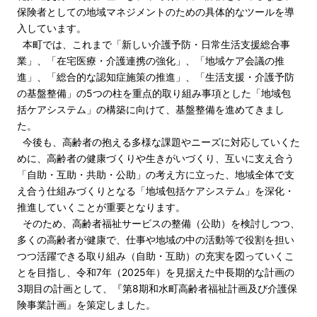
保険者としての地域マネジメントのための具体的なツールを導
入しています。
本町では、これまで「新しい介護予防・日常生活支援総合事
業」、「在宅医療・介護連携の強化」、「地域ケア会議の推
進」、「総合的な認知症施策の推進」、「生活支援・介護予防
の基盤整備」の5つの柱を重点的取り組み事項とした「地域包
括ケアシステム」の構築に向けて、基盤整備を進めてきまし
た。
今後も、高齢者の抱える多様な課題やニーズに対応していくた
めに、高齢者の健康づくりや生きがいづくり、互いに支え合う
「自助・互助・共助・公助」の考え方に立った、地域全体で支
え合う仕組みづくりとなる「地域包括ケアシステム」を深化・
推進していくことが重要となります。
そのため、高齢者福祉サービスの整備（公助）を検討しつつ、
多くの高齢者が健康で、仕事や地域の中の活動等で役割を担い
つつ活躍できる取り組み（自助・互助）の充実を図っていくこ
とを目指し、令和7年（2025年）を見据えた中長期的な計画の
3期目の計画として、『第8期和水町高齢者福祉計画及び介護保
険事業計画』を策定しました。