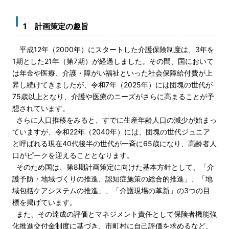
1 計画策定の趣旨
平成12年（2000年）にスタートした介護保険制度は、3年を
1期とした21年（第7期）が経過しました。その間、国において
は年金や医療、介護・障がい福祉といった社会保障給付費が上
昇し続けてきましたが、令和7年（2025年）には団塊の世代が
75歳以上となり、介護や医療のニーズがさらに高まることが予
想されています。
さらに人口推移をみると、すでに生産年齢人口の減少が始まっ
ていますが、令和22年（2040年）には、団塊の世代ジュニア
と呼ばれる現在40代後半の世代が一斉に65歳になり、高齢者人
口がピークを迎えることとなります。
そのため国は、第8期計画策定に向けた基本方針として、「介
護予防・地域づくりの推進、認知症施策の総合的推進」、「地
域包括ケアシステムの推進」、「介護現場の革新」の3つの目
標を掲げています。
また、その達成の評価とマネジメント責任として保険者機能強
化推進交付金制度に基づき、市町村に自己評価を求めるなど、