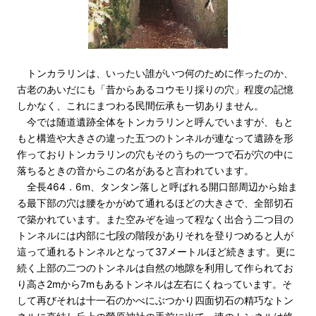
トンカラリンは、いったい誰がいつ何のために作ったのか、
古老のあいだにも「昔からあるコウモリ採りの穴」程度の記憶
しかなく、これにまつわる民間伝承も一切ありません。
今では随道遺跡全体をトンカラリンと呼んでいますが、もと
もと構造や大きさの違った五つのトンネルが連なって遺跡を形
作っておりトンカラリンの穴もそのうちの一つで石が穴の中に
落ちるときの音からこの名があると言われています。
全長464．6m、タンタン落しと呼ばれる開口部周辺から始ま
る最下部の穴は腰をかがめて通れるほどの大きさで、全部切石
で築かれています。また空みぞを辿って程なく出合う二つ目の
トンネルには内部に七段の階段がありそれを登りつめると人が
這って通れるトンネルとなって37メートルほど続きます。更に
続く上部の二つのトンネルは自然の地隙を利用して作られてお
り高さ2mから7mもあるトンネルは左右にくねっています。そ
して再びそれは十一石のかべにぶつかり四面切石の精巧なトン