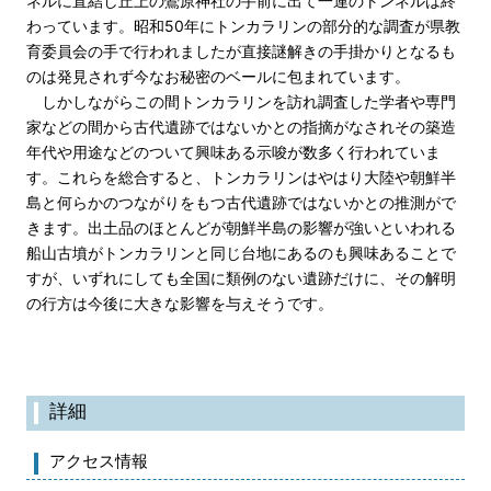
ネルに直結し丘上の鶯原神社の手前に出て一連のトンネルは終
わっています。昭和50年にトンカラリンの部分的な調査が県教
育委員会の手で行われましたが直接謎解きの手掛かりとなるも
のは発見されず今なお秘密のベールに包まれています。
しかしながらこの間トンカラリンを訪れ調査した学者や専門
家などの間から古代遺跡ではないかとの指摘がなされその築造
年代や用途などのついて興味ある示唆が数多く行われていま
す。これらを総合すると、トンカラリンはやはり大陸や朝鮮半
島と何らかのつながりをもつ古代遺跡ではないかとの推測がで
きます。出土品のほとんどが朝鮮半島の影響が強いといわれる
船山古墳がトンカラリンと同じ台地にあるのも興味あることで
すが、いずれにしても全国に類例のない遺跡だけに、その解明
の行方は今後に大きな影響を与えそうです。
詳細
アクセス情報